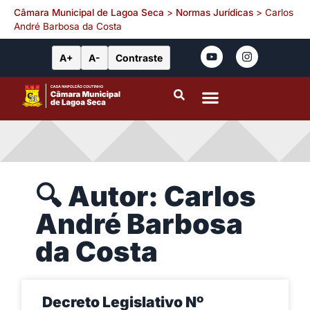
Câmara Municipal de Lagoa Seca
>
Normas Jurídicas
>
Carlos
André Barbosa da Costa
A+
A-
Contraste
Portal da Transparência
Leis Municipais
🔍 Autor: Carlos
André Barbosa
da Costa
Decreto Legislativo Nº