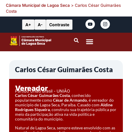
Câmara Municipal de Lagoa Seca
>
Carlos César Guimarães
Costa
A+
A-
Contraste
Portal da Transparência
Leis Municipais
Carlos César Guimarães Costa
Vereador
Partido União Brasil - UNIÃO
Carlos César Guimarães Costa
, conhecido
popularmente como
César de Armando
, é vereador do
município de Lagoa Seca, Paraíba. Casado com
Aldine
Rodrigues Siqueira
, construiu sua trajetória pública por
meio da participação ativa na vida política e
comunitária do município.
Natural de Lagoa Seca, sempre esteve envolvido com as