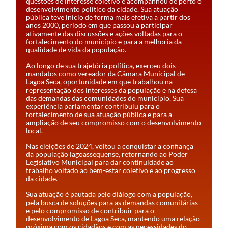
questões de interesse coletivo e acompanhou de perto o
desenvolvimento político da cidade. Sua atuação
pública teve início de forma mais efetiva a partir dos
anos 2000, período em que passou a participar
ativamente das discussões e ações voltadas para o
fortalecimento do município e para a melhoria da
qualidade de vida da população.
Ao longo de sua trajetória política, exerceu dois
mandatos como vereador da Câmara Municipal de
Lagoa Seca, oportunidade em que trabalhou na
representação dos interesses da população e na defesa
das demandas das comunidades do município. Sua
experiência parlamentar contribuiu para o
fortalecimento de sua atuação pública e para a
ampliação de seu compromisso com o desenvolvimento
local.
Nas eleições de 2024, voltou a conquistar a confiança
da população lagoassequense, retornando ao Poder
Legislativo Municipal para dar continuidade ao
trabalho voltado ao bem-estar coletivo e ao progresso
da cidade.
Sua atuação é pautada pelo diálogo com a população,
pela busca de soluções para as demandas comunitárias
e pelo compromisso de contribuir para o
desenvolvimento de Lagoa Seca, mantendo uma relação
próxima com os cidadãos e com as necessidades do