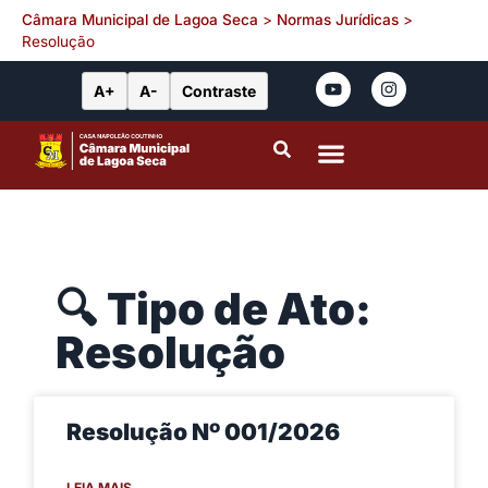
Câmara Municipal de Lagoa Seca
>
Normas Jurídicas
>
Resolução
A+
A-
Contraste
Portal da Transparência
Leis Municipais
🔍 Tipo de Ato:
Resolução
Resolução Nº 001/2026
LEIA MAIS