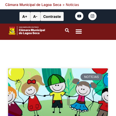
Câmara Municipal de Lagoa Seca
>
Notícias
A+
A-
Contraste
Portal da Transparência
Leis Municipais
NOTÍCIAS