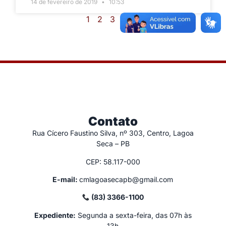
14 de fevereiro de 2019
10:53
1
2
3
4
5
Contato
Rua Cícero Faustino Silva, nº 303, Centro, Lagoa
Seca – PB
CEP: 58.117-000
E-mail:
cmlagoasecapb@gmail.com
(83) 3366-1100
Expediente:
Segunda a sexta-feira, das 07h às
13h