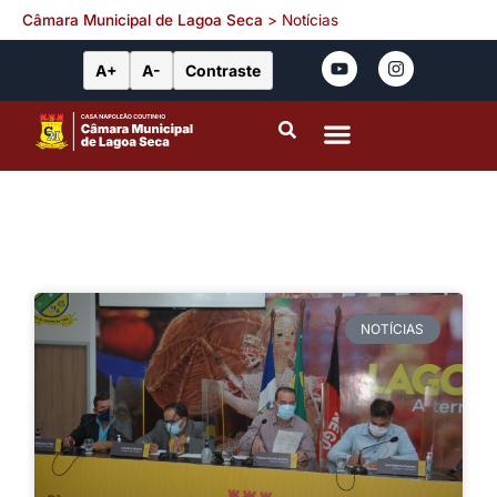
Câmara Municipal de Lagoa Seca
>
Notícias
A+
A-
Contraste
Portal da Transparência
Leis Municipais
NOTÍCIAS