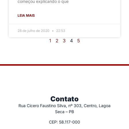
começou explicando o que
LEIA MAIS
28 de julho de 2020
22:53
1
2
3
4
5
Contato
Rua Cícero Faustino Silva, nº 303, Centro, Lagoa
Seca – PB
CEP: 58.117-000