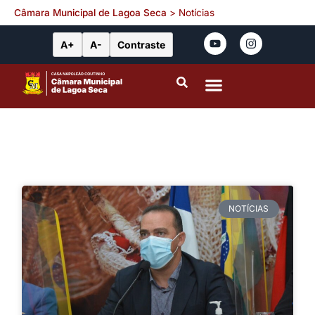
Câmara Municipal de Lagoa Seca
>
Notícias
A+
A-
Contraste
Portal da Transparência
Leis Municipais
NOTÍCIAS