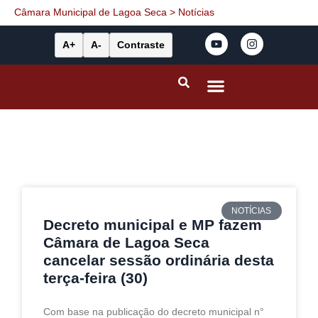
Câmara Municipal de Lagoa Seca
>
Notícias
A+
A-
Contraste
Portal da Transparência
Leis Municipais
NOTÍCIAS
Decreto municipal e MP fazem
Câmara de Lagoa Seca
cancelar sessão ordinária desta
terça-feira (30)
Com base na publicação do decreto municipal n°