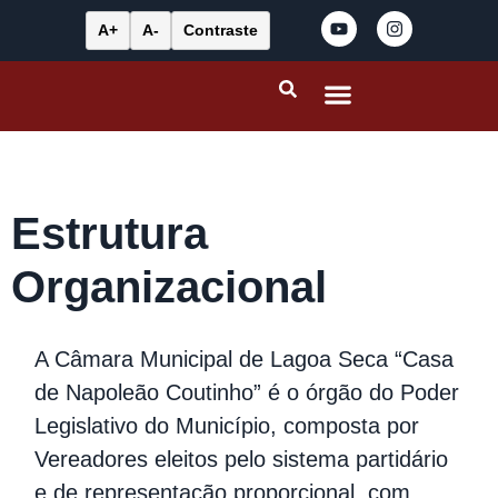
A+
A-
Contraste
Portal da Transparência
Leis Municipais
Estrutura
Organizacional
A Câmara Municipal de Lagoa Seca “Casa
de Napoleão Coutinho” é o órgão do Poder
Legislativo do Município, composta por
Vereadores eleitos pelo sistema partidário
e de representação proporcional, com