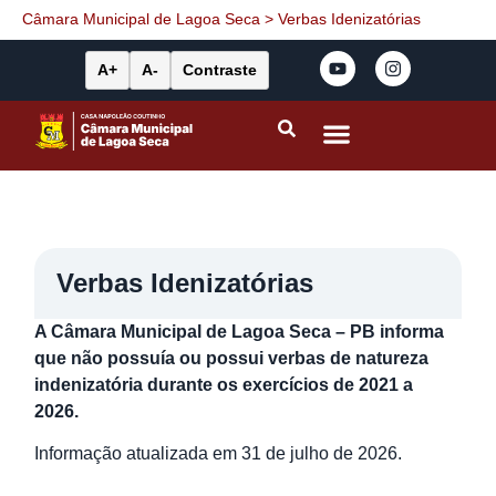
Câmara Municipal de Lagoa Seca
>
Verbas Idenizatórias
A+
A-
Contraste
Portal da Transparência
Leis Municipais
Verbas Idenizatórias
A Câmara Municipal de Lagoa Seca – PB informa
que não possuía ou possui verbas de natureza
indenizatória durante os exercícios de 2021 a
2026.
Informação atualizada em 31 de julho de 2026.