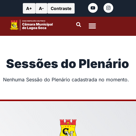
A+
A-
Contraste
Portal da Transparência
Leis Municipais
Sessões do Plenário
Nenhuma Sessão do Plenário cadastrada no momento.