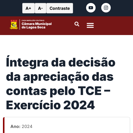
A+
A-
Contraste
Portal da Transparência
Leis Municipais
Íntegra da decisão
da apreciação das
contas pelo TCE –
Exercício 2024
Ano:
2024