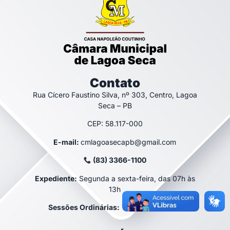
Contato
Rua Cícero Faustino Silva, nº 303, Centro, Lagoa
Seca – PB
CEP: 58.117-000
E-mail:
cmlagoasecapb@gmail.com
(83) 3366-1100
Expediente:
Segunda a sexta-feira, das 07h às
13h
Sessões Ordinárias:
Terça-feira, às 9h