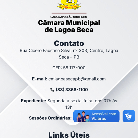
Contato
Rua Cícero Faustino Silva, nº 303, Centro, Lagoa
Seca – PB
CEP: 58.117-000
E-mail:
cmlagoasecapb@gmail.com
(83) 3366-1100
Expediente:
Segunda a sexta-feira, das 07h às
13h
Sessões Ordinárias:
Terça-feira, às 9h
Links Úteis